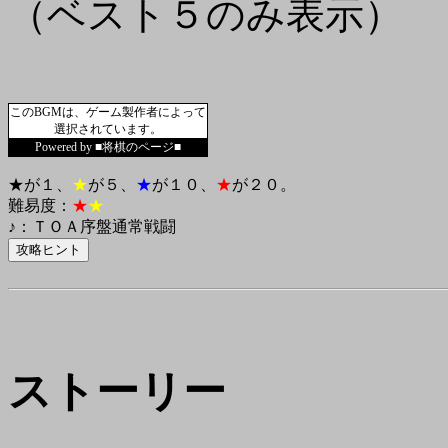
（ベスト５のみ表示）
このBGMは、ゲーム製作者によって
選択されています。
Powered by ■将棋のページ■
★が１、
★
が５、
★
が１０、
★
が２０。
難易度：
★
★
♪：ＴＯＡ序盤通常戦闘
ストーリー