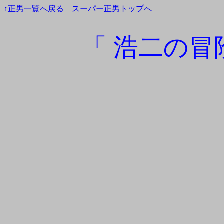
↑正男一覧へ戻る
スーパー正男トップへ
「 浩二の冒険2