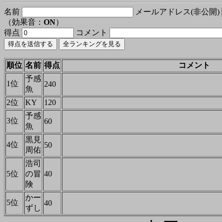
名前
メールアドレス(非公開)
（効果音：
ON
）
得点
コメント
順位
名前
得点
コメント
予感
1位
240
魚
2位
KY
120
予感
3位
60
魚
黒見
4位
50
周佑
浩司
5位
の冒
40
険
かー
5位
40
ずし