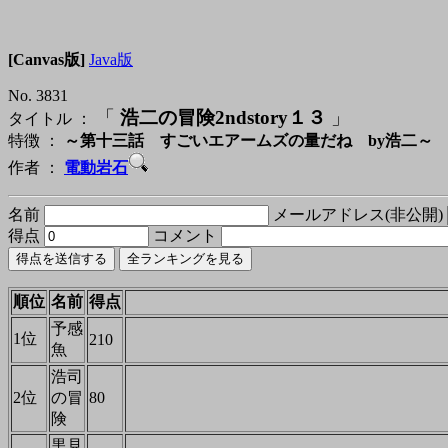
[Canvas版]
Java版
No. 3831
「
浩二の冒険2ndstory１３
」
タイトル ：
特徴 ：
～第十三話 すごいエアームズの量だね by浩二～ 
作者 ：
電動岩石
名前
メールアドレス(非公開)
得点
コメント
順位
名前
得点
予感
1位
210
魚
浩司
2位
の冒
80
険
黒見