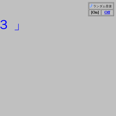
ランダム音楽
[On]
Off
３ 」