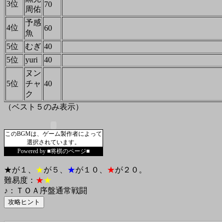
3位
70
周佑
予感
4位
60
魚
5位
むぎ
40
5位
yuri
40
ヌン
5位
チャ
40
ク
（ベスト５のみ表示）
このBGMは、ゲーム製作者によって
選択されています。
Powered by ■将棋のページ■
★が１、
★
が５、
★
が１０、
★
が２０。
難易度：
★
★
♪：ＴＯＡ序盤通常戦闘