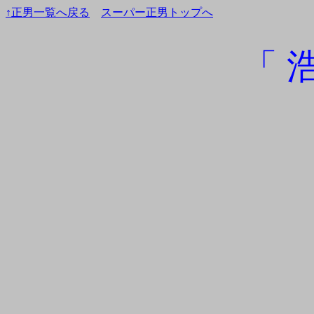
↑正男一覧へ戻る
スーパー正男トップへ
「 