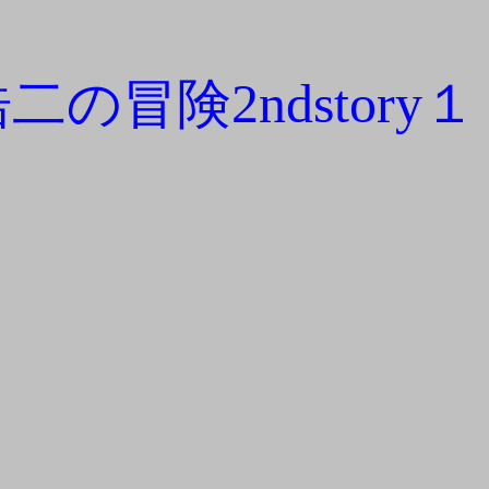
浩二の冒険2ndstory１