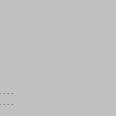
－－－－
－－－－