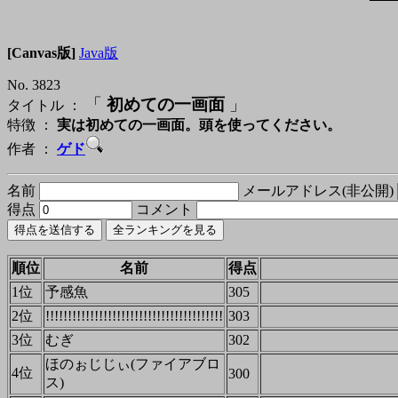
[Canvas版]
Java版
No. 3823
「
初めての一画面
」
タイトル ：
特徴 ：
実は初めての一画面。頭を使ってください。
作者 ：
ゲド
名前
メールアドレス(非公開)
得点
コメント
順位
名前
得点
1位
予感魚
305
2位
!!!!!!!!!!!!!!!!!!!!!!!!!!!!!!!!!!!!!!!!
303
3位
むぎ
302
ほのぉじじぃ(ファイアブロ
4位
300
ス)