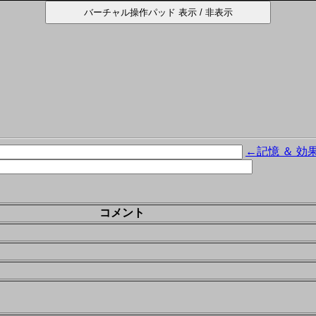
←記憶 ＆ 効
コメント