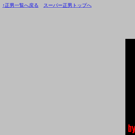
↑正男一覧へ戻る
スーパー正男トップへ