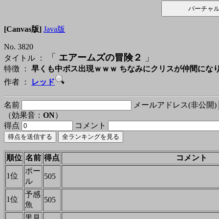
[Canvas版]
Java版
No. 3820
「
エアームズの冒険２
」
タイトル ：
特徴 ：
早くも中ボス出現ｗｗｗ ちなみにクリスが仲間にな
作者 ：
レッド
名前
メールアドレス(非公開)
（効果音：
ON
）
得点
コメント
順位
名前
得点
コメント
ポー
1位
505
ル
予感
1位
505
魚
黒見