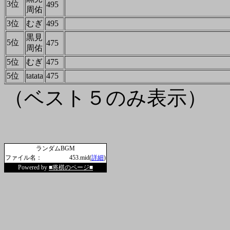
3位
495
周佑
3位
むぎ
495
黒見
5位
475
周佑
5位
むぎ
475
5位
tatata
475
（ベスト５のみ表示）
ランダムBGM
ファイル名：
453.mid(
詳細
)
Powered by
■将棋のページ■