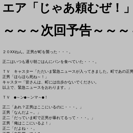
エア「じゃあ頼むぜ！
～～～次回予告～～～
２０XXねん。正男が町を襲った・・・。

正二はいつも通り朝ごはんにパンを食べていた・・・。

ＴＶ　キャスター「ただいま緊急ニュースが入ってきました。町であの正男
正男「ほらほら死ね～！」

キャスター「皆さんは、町には出歩かないでください。

以上で、緊急ニュースをおわります。」

ＴＶ　●～ン●～ンマ～●！

正二「あれ？正男はここにいるのに・・・。」

正男「なんだよ～。」

正二「だっていま町で正男が暴れてるって・・・。」

正男「俺はここにいるよ！」

正二「だよね・・。
