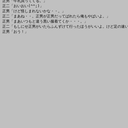
正男「牛乳買ってくる。」

正二「おいおい(^^;)」

正男「けど怪しまれないかな・・。」

正二「まあね・・。正男が正男だってばれたら俺もやばいよ。」

正男「まあいつもと違う黒い服着てくか・・・。」

正二「もしにせ正男がいたらふんずけて行ったほうがいいよ。けど足の速い