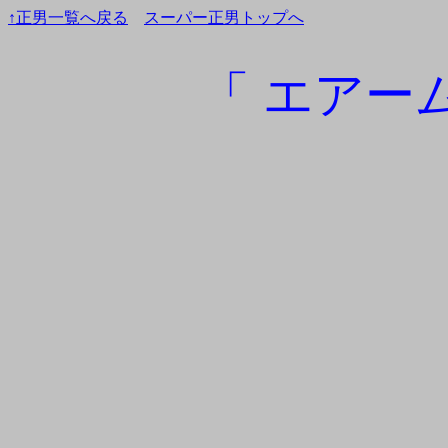
↑正男一覧へ戻る
スーパー正男トップへ
「 エアー