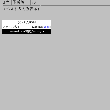
3位
予感魚
70
（ベスト５のみ表示）
ランダムBGM
ファイル名：
1218.mid(
詳細
)
Powered by
■将棋のページ■