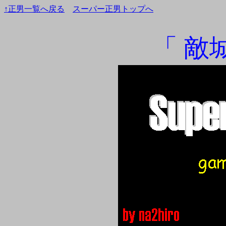
↑正男一覧へ戻る
スーパー正男トップへ
「 敵