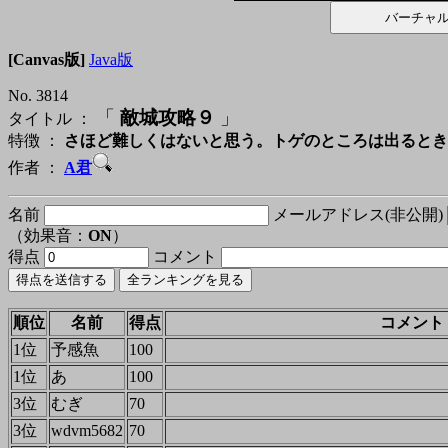
[Canvas版]
Java版
No. 3814
「
敵城攻略９
」
タイトル ：
特徴 ：
さほど難しくはないと思う。トゲのところは出るとき
作者 ：
A君
名前
メールアドレス(非公開)
（効果音：
ON
）
得点
コメント
順位
名前
得点
コメント
1位
予感魚
100
1位
あ
100
3位
むぎ
70
3位
wdvm5682
70