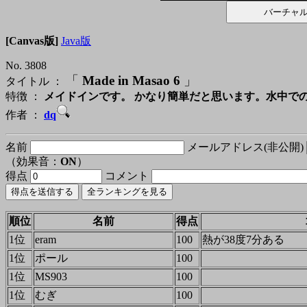
[Canvas版]
Java版
No. 3808
「
Made in Masao 6
」
タイトル ：
特徴 ：
メイドインです。 かなり簡単だと思います。水中で
作者 ：
dq
名前
メールアドレス(非公開)
（効果音：
ON
）
得点
コメント
順位
名前
得点
1位
eram
100
熱が38度7分ある
1位
ポール
100
1位
MS903
100
1位
むぎ
100