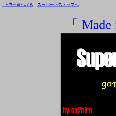
↑正男一覧へ戻る
スーパー正男トップへ
「 Made 