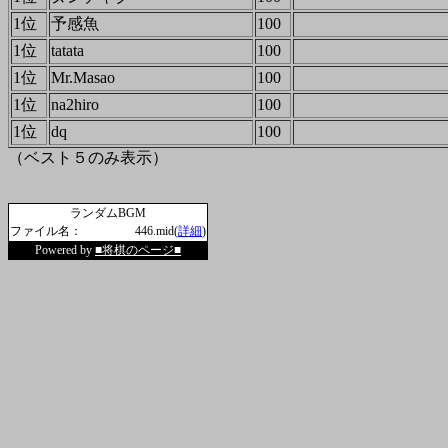
1位
予感魚
100
1位
tatata
100
1位
Mr.Masao
100
1位
na2hiro
100
1位
dq
100
（ベスト５のみ表示）
ランダムBGM
ファイル名：
446.mid(
詳細
)
Powered by
■将棋のページ■