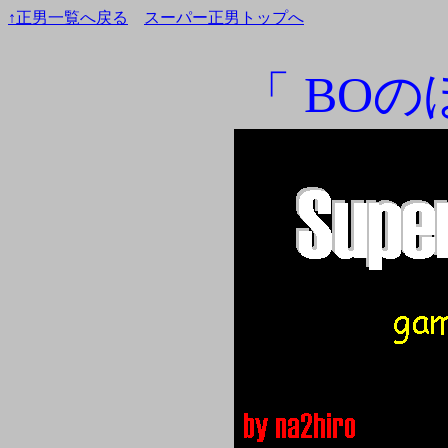
↑正男一覧へ戻る
スーパー正男トップへ
「 BOの