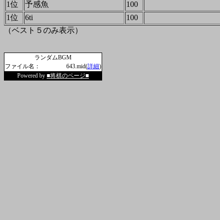
1位
予感魚
100
1位
6ti
100
（ベスト５のみ表示）
ランダムBGM
ファイル名：
643.mid(
詳細
)
Powered by
■将棋のページ■