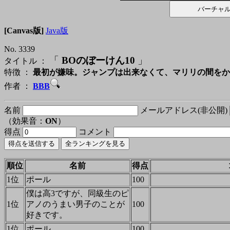
[Canvas版]
Java版
No. 3339
「
BOのぼーけん10
」
タイトル ：
特徴 ：
最初が嫌味。ジャンプは出来なくて、マリリの間をか
作者 ：
BBB
名前
メールアドレス(非公開)
（効果音：
ON
）
得点
コメント
順位
名前
得点
1位
ポール
100
僕は高3ですが、同級生のピ
1位
アノのうまい男子のことが
100
好きです。
1位
ポール
100