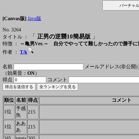
[Canvas版]
Java版
No. 3264
「
正男の逆襲10簡易版
」
タイトル ：
特徴 ：
～亀男Ver.～ 自分でやってて難しかったので勝手
作者 ：
T/k
名前
メールアドレス(非公開)
（効果音：
ON
）
得点
コメント
順位
名前
得点
コメント
予感
1位
215
魚
ああ
1位
215
あ
3位
tatata
205