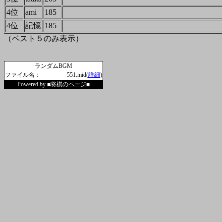
4位
ami
185
4位
記憶
185
（ベスト５のみ表示）
ランダムBGM
ファイル名：
551.mid(
詳細
)
Powered by
■将棋のページ■