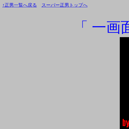
↑正男一覧へ戻る
スーパー正男トップへ
「 一画