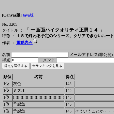
[Canvas版]
Java版
No. 3205
「
一画面ハイクオリティ正男１４
」
タイトル ：
特徴 ：
１５で終わる予定のシリーズ。クリアできないルート
作者 ：
電動岩石
名前
メールアドレス(非公開)
得点
コメント
順位
名前
得点
1位
灰色
145
1位
ミズオ
145
1位
!!!!!!!!!!!!!!!!!!!!!!!!!!!!!!!!!!!!!!!!
145
1位
予感魚
145
1位
予感魚
145
そういうことか・・