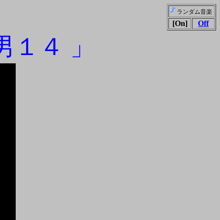
ランダム音楽
[On]
Off
男１４ 」