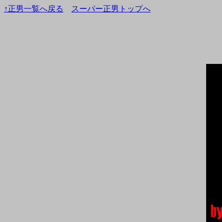
↑正男一覧へ戻る
スーパー正男トップへ