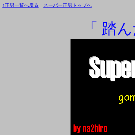
↑正男一覧へ戻る
スーパー正男トップへ
「 踏ん