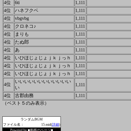
4位
6ti
1,111
4位
ハネフクベ
1,111
4位
vbgvbg
1,111
4位
クロネコ♪
1,111
4位
まりも
1,111
4位
たぬ郎
1,111
4位
あ
1,111
4位
いひほじょじょｊｋｊっｈ
1,111
4位
いひほじょじょｊｋｊっｈ
1,111
4位
いひほじょじょｊｋｊっｈ
1,111
いいいいいいいいいいいい
4位
1,111
い
4位
古郡由務
1,111
（ベスト５のみ表示）
ランダムBGM
ファイル名：
15.mid(
詳細
)
Powered by
■将棋のページ■