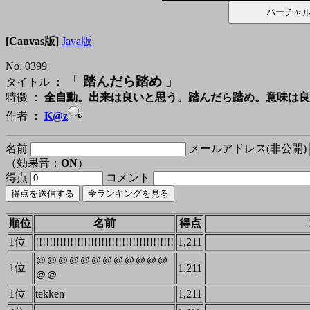
[Canvas版]
Java版
No. 0399
「
踏んだら踏め
」
タイトル ：
特徴 ：
全自動。出来は良いと思う。踏んだら踏め。意味は良
作者 ：
K@z
名前
メールアドレス(非公開)
（効果音：
ON
）
得点
コメント
順位
名前
得点
1位
!!!!!!!!!!!!!!!!!!!!!!!!!!!!!!!!!!!!!!!!
1,211
＠＠＠＠＠＠＠＠＠＠＠＠
1位
1,211
＠＠
1位
tekken
1,211