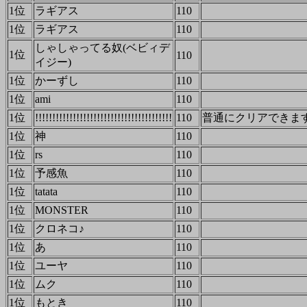
1位
ラギアス
110
1位
ラギアス
110
しゃしゃってる奴(ベビィデ
1位
110
イジー)
1位
かーずし
110
1位
ami
110
1位
!!!!!!!!!!!!!!!!!!!!!!!!!!!!!!!!!!!!!!!!
110
普通にクリアできま
1位
神
110
1位
rs
110
1位
予感魚
110
1位
tatata
110
1位
MONSTER
110
1位
クロネコ♪
110
1位
あ
110
1位
ユーヤ
110
1位
ムク
110
1位
もとき
110