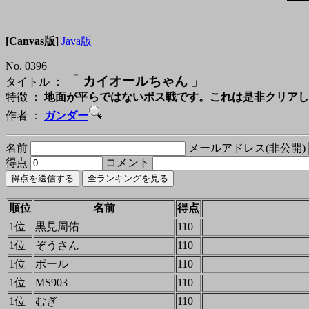
[Canvas版]
Java版
No. 0396
「
カイオールちゃん
」
タイトル ：
特徴 ：
地面が平らではないボス戦です。これは是非クリアし
作者 ：
ガンダー
名前
メールアドレス(非公開)
得点
コメント
順位
名前
得点
1位
黒見周佑
110
1位
ぞうさん
110
1位
ポール
110
1位
MS903
110
1位
むぎ
110