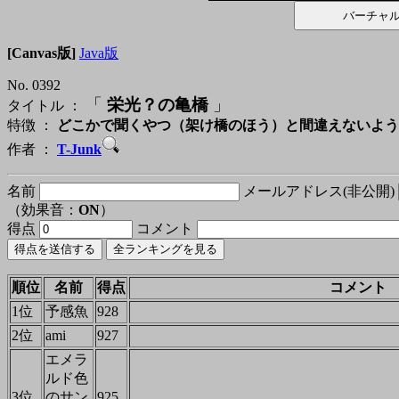
[Canvas版]
Java版
No. 0392
「
栄光？の亀橋
」
タイトル ：
特徴 ：
どこかで聞くやつ（架け橋のほう）と間違えないよう
作者 ：
T-Junk
名前
メールアドレス(非公開)
（効果音：
ON
）
得点
コメント
順位
名前
得点
コメント
1位
予感魚
928
2位
ami
927
エメラ
ルド色
3位
のサン
925