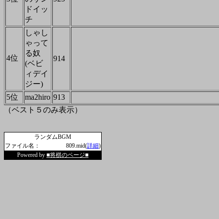
ドイッ
チ
しゃし
ゃって
る奴
4位
914
(ベビ
ィデイ
ジー)
5位
ma2hiro
913
（ベスト５のみ表示）
ランダムBGM
ファイル名：
809.mid(
詳細
)
Powered by
■将棋のページ■