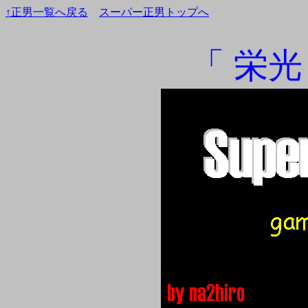
↑正男一覧へ戻る
スーパー正男トップへ
「 栄光