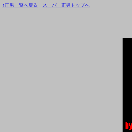
↑正男一覧へ戻る
スーパー正男トップへ