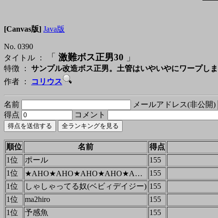
[Canvas版]
Java版
No. 0390
「
激難ボス正男30
」
タイトル ：
特徴 ：
サンプル改造ボス正男。土管はいやいやにワープしま
作者 ：
コリウス
名前
メールアドレス(非公開)
得点
コメント
順位
名前
得点
1位
ポール
155
1位
155
★AHO★AHO★AHO★AHO★AHO★AHO★AHO★AHO★AHO★
1位
しゃしゃってる奴(ベビィデイジー)
155
1位
ma2hiro
155
1位
予感魚
155