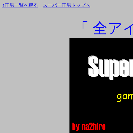
↑正男一覧へ戻る
スーパー正男トップへ
「 全ア