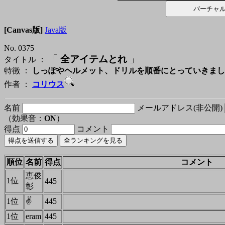
[Canvas版]
Java版
No. 0375
「
全アイテムとれ
」
タイトル ：
特徴 ：
しっぽやヘルメット、ドリルを順番にとっていきまし
作者 ：
コリウス
名前
メールアドレス(非公開)
（効果音：
ON
）
得点
コメント
順位
名前
得点
コメント
恵俊
1位
445
彰
✌
1位
445
1位
eram
445