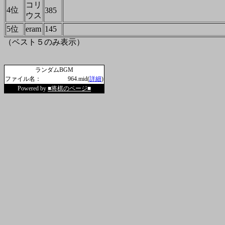
コリ
4位
385
ウス
5位
eram
145
（ベスト５のみ表示）
ランダムBGM
ファイル名：
964.mid(
詳細
)
Powered by
■将棋のページ■