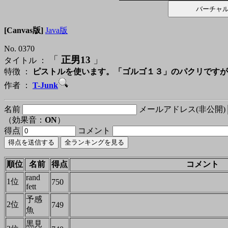
[Canvas版]
Java版
No. 0370
「
正男13
」
タイトル ：
特徴 ：
ピストルを使います。「ゴルゴ１３」のパクリですが
作者 ：
T-Junk
名前
メールアドレス(非公開)
（効果音：
ON
）
得点
コメント
順位
名前
得点
コメント
rand
1位
750
fett
予感
2位
749
魚
黒見