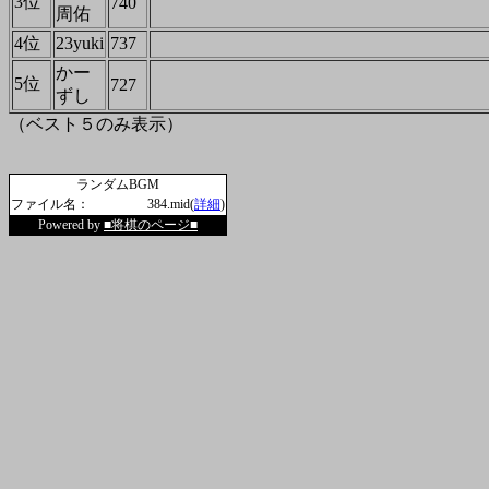
3位
740
周佑
4位
23yuki
737
かー
5位
727
ずし
（ベスト５のみ表示）
ランダムBGM
ファイル名：
384.mid(
詳細
)
Powered by
■将棋のページ■