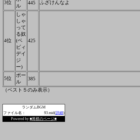
3位
ふざけんなよ
445
ル
しゃ
しゃ
って
る奴
4位
(ベ
425
ビィ
デイ
ジ
ー)
ポー
5位
385
ル
（ベスト５のみ表示）
ランダムBGM
ファイル名：
93.mid(
詳細
)
Powered by
■将棋のページ■