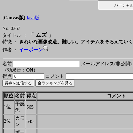
[Canvas版]
Java版
No. 0367
「
ムズ
」
タイトル ：
特徴 ：
きれいな画像改造。難しい。アイテムをそろえていく
作者 ：
イーボーン
名前
メールアドレス(非公開)
（効果音：
ON
）
得点
コメント
順位
名前
得点
コメント
予感
1位
565
魚
カモ
2位
545
ン
ポー