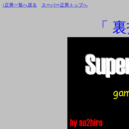
↑正男一覧へ戻る
スーパー正男トップへ
「 