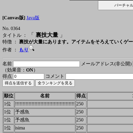
[Canvas版]
Java版
No. 0364
「
裏技大量
」
タイトル ：
特徴 ：
裏技が大量にあります。アイテムをそろえていくゲー
作者 ：
もり
名前
メールアドレス(非公開)
（効果音：
ON
）
得点
コメント
順位
名前
得点
1位
!!!!!!!!!!!!!!!!!!!!!!!!!!!!!!!!!!!!!!!!
250
1位
予感魚
250
1位
予感魚
250
1位
isima
250