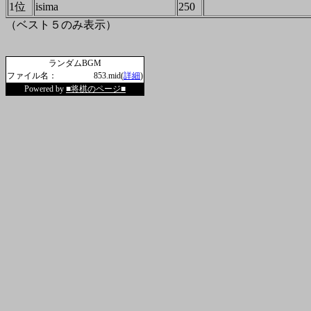
1位
isima
250
（ベスト５のみ表示）
ランダムBGM
ファイル名：
853.mid(
詳細
)
Powered by
■将棋のページ■