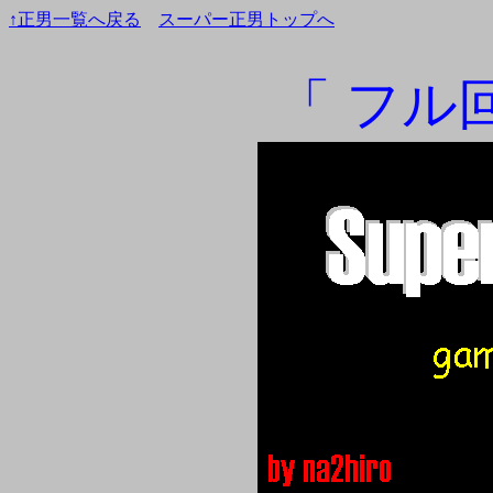
↑正男一覧へ戻る
スーパー正男トップへ
「 フル