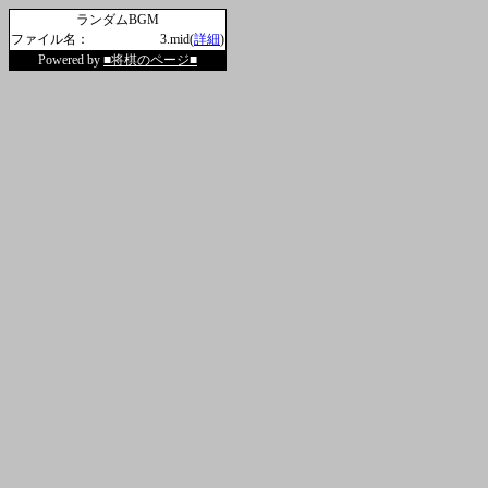
ランダムBGM
ファイル名：
3.mid(
詳細
)
Powered by
■将棋のページ■