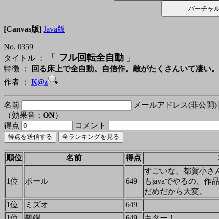
[Canvas版]
Java版
No. 0359
「
フル回転全自動
」
タイトル ：
特徴 ：
回る床上で全自動。自信作。敵がたくさんいて凄い。
作者 ：
K@z
名前
メールアドレス(非公開)
（効果音：
ON
）
得点
コメント
順位
名前
得点
すごいな、都賀小さ
1位
ポール
649
もjavaでやるの、
だめだから大変。
1位
ミズオ
649
1位
鷸端
649
キター！