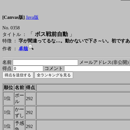
[Canvas版]
Java版
No. 0358
「
ボス戦前自動
」
タイトル ：
特徴 ：
字が間違ってるな…。動かないで下さ～い。初ですあ
作者 ：
卓哉
名前
メールアドレス(非公開)
得点
コメント
順位
名前
得点
ポー
1位
292
ル
かー
1位
292
ずし
予感
1位
292
魚