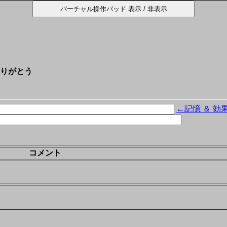
りがとう
←記憶 ＆ 効
コメント