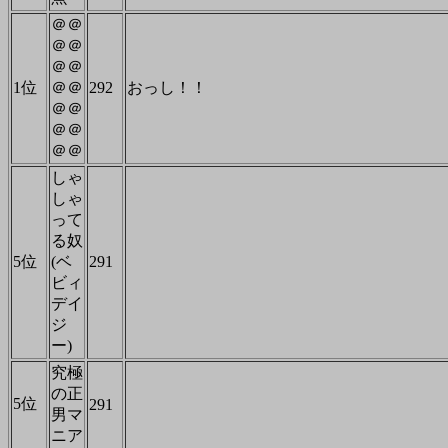
＠＠
＠＠
＠＠
1位
＠＠
292
おっし！！
＠＠
＠＠
＠＠
しゃ
しゃ
って
る奴
5位
(ベ
291
ビィ
デイ
ジ
ー)
究極
の正
5位
291
男マ
ニア