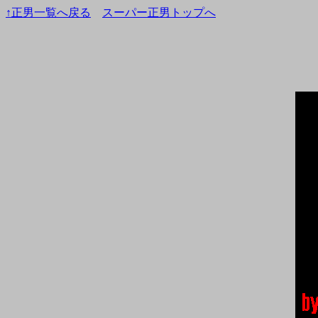
↑正男一覧へ戻る
スーパー正男トップへ