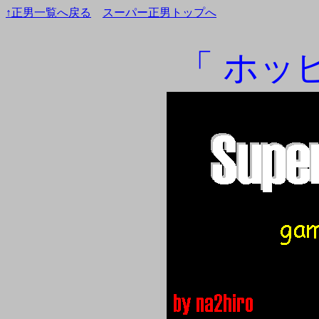
↑正男一覧へ戻る
スーパー正男トップへ
「 ホッ