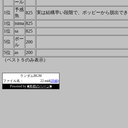
ール
予感
1位
実は結構早い段階で、ポッピーから脱出でき
825
魚
1位
isima
825
1位
sa
825
ポー
5位
200
ル
5位
as
200
（ベスト５のみ表示）
ランダムBGM
ファイル名：
22.mid(
詳細
)
Powered by
■将棋のページ■