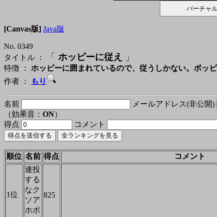
[Canvas版]
Java版
No. 0349
「
ホッピーに従え
」
タイトル ：
特徴 ：
ホッピーに囲まれているので、従うしかない。ポッピ
作者 ：
もり
名前
メールアドレス(非公開)
（効果音：
ON
）
得点
コメント
順位
名前
得点
コメント
連投
する
なク
1位
825
ソア
ホポ