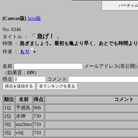
[Canvas版]
Java版
No. 0346
「
急げ！
」
タイトル ：
特徴 ：
急ぎましょう。最初も亀より早く、あとでも時間より
作者 ：
もり
名前
メールアドレス(非公開)
（効果音：
ON
）
得点
コメント
順位
名前
得点
コメント
1位
予感魚
906
2位
水神
730
3位
ma2hiro
710
3位
vfdj
710