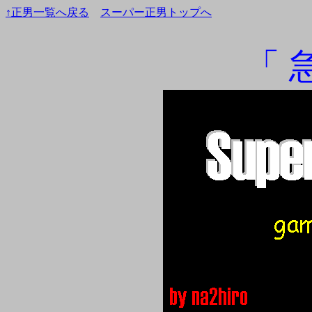
↑正男一覧へ戻る
スーパー正男トップへ
「 