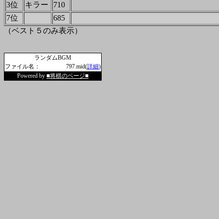
3位
キラー
710
7位
685
（ベスト５のみ表示）
ランダムBGM
ファイル名：
797.mid(
詳細
)
Powered by
■将棋のページ■