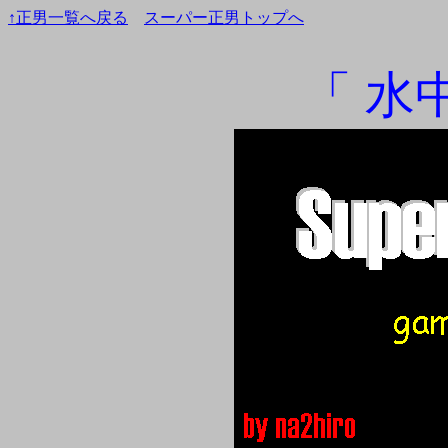
↑正男一覧へ戻る
スーパー正男トップへ
「 水