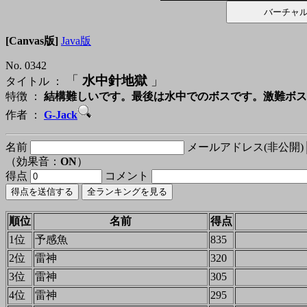
[Canvas版]
Java版
No. 0342
「
水中針地獄
」
タイトル ：
特徴 ：
結構難しいです。最後は水中でのボスです。激難ボス
作者 ：
G-Jack
名前
メールアドレス(非公開)
（効果音：
ON
）
得点
コメント
順位
名前
得点
1位
予感魚
835
2位
雷神
320
3位
雷神
305
4位
雷神
295