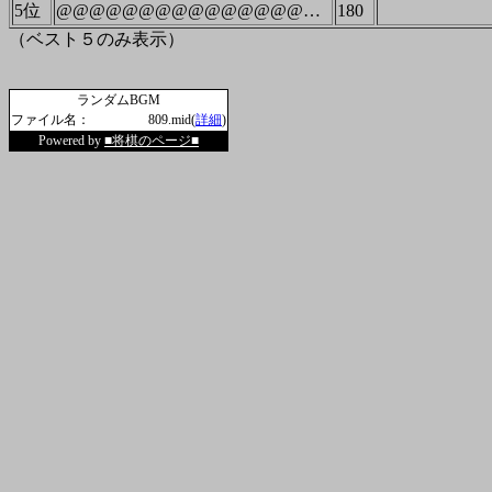
5位
@@@@@@@@@@@@@@@@@@@@@@@@@@@@@@@@@@@
180
（ベスト５のみ表示）
ランダムBGM
ファイル名：
809.mid(
詳細
)
Powered by
■将棋のページ■