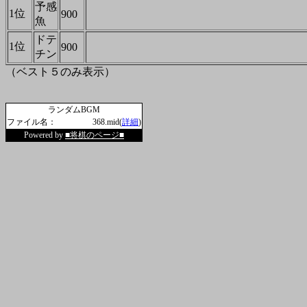
予感
1位
900
魚
ドテ
1位
900
チン
（ベスト５のみ表示）
ランダムBGM
ファイル名：
368.mid(
詳細
)
Powered by
■将棋のページ■