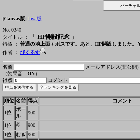
[Canvas版]
Java版
No. 0340
「
HP開設記念
」
タイトル ：
特徴 ：
普通の地上面＋ボスです。あと、HP開設しました。
作者 ：
ぴくるす
名前
メールアドレス(非公開)
（効果音：
ON
）
得点
コメント
順位
名前
得点
コメント
ポー
1位
900
ル
✌
1位
900
1位
むぎ
900