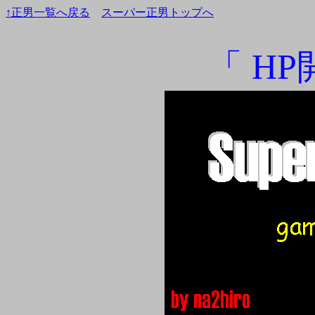
↑正男一覧へ戻る
スーパー正男トップへ
「 H