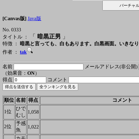
[Canvas版]
Java版
No. 0333
「
暗黒正男
」
タイトル ：
特徴 ：
暗黒と言っても、白もあります。白黒画面。いきなり
作者 ：
tak
名前
メールアドレス(非公開)
（効果音：
ON
）
得点
コメント
順位
名前
得点
コメント
ひで
1位
1,058
むし
予感
2位
1,022
魚
カモ