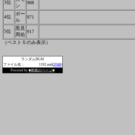
3位
988
ン
ポー
4位
971
ル
黒見
5位
917
周佑
（ベスト５のみ表示）
ランダムBGM
ファイル名：
1192.mid(
詳細
)
Powered by
■将棋のページ■