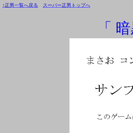
↑正男一覧へ戻る
スーパー正男トップへ
「 