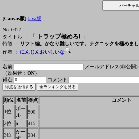
[Canvas版]
Java版
No. 0327
「
トラップ極めろⅠ
」
タイトル ：
特徴 ：
リフト編。かなり難しいです。テクニックを極めまし
作者 ：
にんじんおいしいな
名前
メールアドレス(非公開)
（効果音：
ON
）
得点
コメント
順位
名前
得点
コメント
ポー
1位
500
ル
2位
a
415
かー
3位
384
ずし