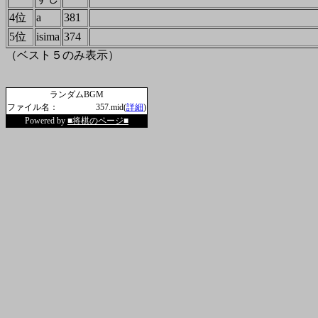
4位
a
381
5位
isima
374
（ベスト５のみ表示）
ランダムBGM
ファイル名：
357.mid(
詳細
)
Powered by
■将棋のページ■