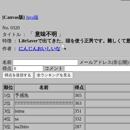
[Canvas版]
Java版
No. 0320
「
意味不明
」
タイトル ：
特徴 ：
LifeSaverで出てきた、頭を使う正男です。難しく
作者 ：
にんじんおいしいな
名前
メールアドレス(非公開)
得点
コメント
順位
名前
得点
1位
予感魚
365
2位
!!!!!!!!!!!!!!!!!!!!!!!!!!!!!!!!!!!!!!!!
363
3位
isima
351
4位
sa
332
5位
na2hiro
287