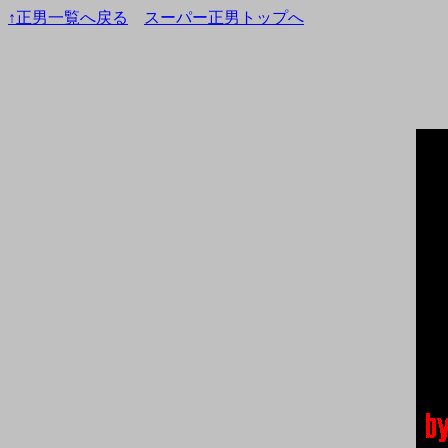
↑正男一覧へ戻る
スーパー正男トップへ