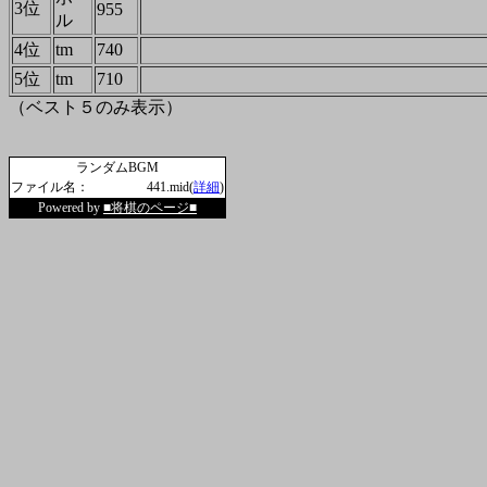
3位
955
ル
4位
tm
740
5位
tm
710
（ベスト５のみ表示）
ランダムBGM
ファイル名：
441.mid(
詳細
)
Powered by
■将棋のページ■