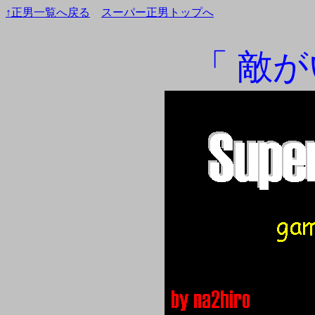
↑正男一覧へ戻る
スーパー正男トップへ
「 敵が