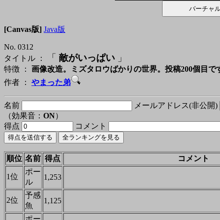
[Canvas版]
Java版
No. 0312
「
敵がいっぱい
」
タイトル ：
特徴 ：
画像改造。ミズタロウばかりの世界。投稿200個目で
作者 ：
やまった弟
名前
メールアドレス(非公開)
（効果音：
ON
）
得点
コメント
順位
名前
得点
コメント
ポー
1位
1,253
ル
予感
2位
1,125
魚
ポー