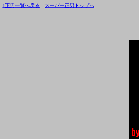
↑正男一覧へ戻る
スーパー正男トップへ