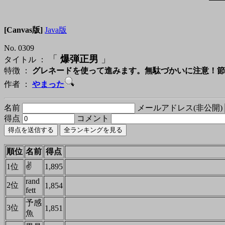
[Canvas版]
Java版
No. 0309
「
爆弾正男
」
タイトル ：
特徴 ：
グレネードを使って進みます。無駄づかいに注意！節
作者 ：
やまった
名前
メールアドレス(非公開)
得点
コメント
順位
名前
得点
✌
1位
1,895
rand
2位
1,854
fett
予感
3位
1,851
魚