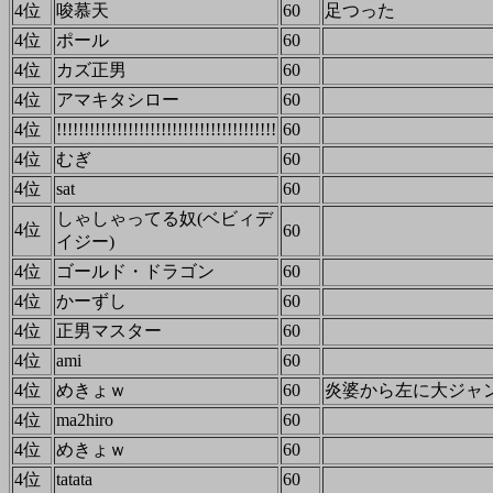
4位
唆慕天
60
足つった
4位
ポール
60
4位
カズ正男
60
4位
アマキタシロー
60
4位
!!!!!!!!!!!!!!!!!!!!!!!!!!!!!!!!!!!!!!!!
60
4位
むぎ
60
4位
sat
60
しゃしゃってる奴(ベビィデ
4位
60
イジー)
4位
ゴールド・ドラゴン
60
4位
かーずし
60
4位
正男マスター
60
4位
ami
60
4位
めきょｗ
60
炎婆から左に大ジ
4位
ma2hiro
60
4位
めきょｗ
60
4位
tatata
60