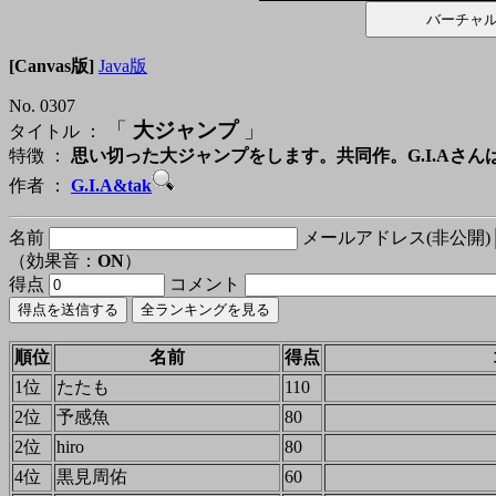
[Canvas版]
Java版
No. 0307
「
大ジャンプ
」
タイトル ：
特徴 ：
思い切った大ジャンプをします。共同作。G.I.Aさ
作者 ：
G.I.A&tak
名前
メールアドレス(非公開)
（効果音：
ON
）
得点
コメント
順位
名前
得点
1位
たたも
110
2位
予感魚
80
2位
hiro
80
4位
黒見周佑
60