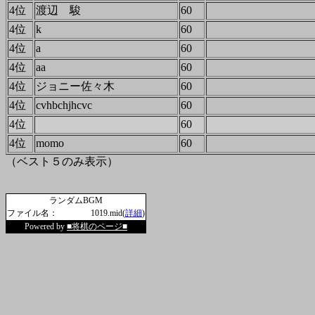
4位
渡辺 駿
60
4位
k
60
4位
a
60
4位
aa
60
4位
ジョニー佐々木
60
4位
cvhbchjhcvc
60
4位
60
4位
momo
60
（ベスト５のみ表示）
ランダムBGM
ファイル名：
1019.mid(
詳細
)
Powered by
■将棋のページ■