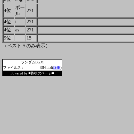
ポー
4位
271
ル
4位
t
271
4位
as
271
9位
15
（ベスト５のみ表示）
ランダムBGM
ファイル名：
984.mid(
詳細
)
Powered by
■将棋のページ■