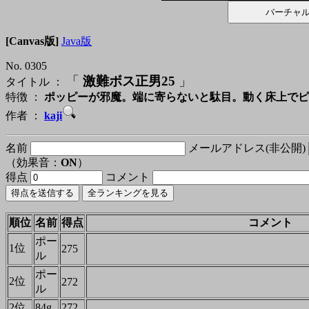
[Canvas版]
Java版
No. 0305
「
激難ボス正男25
」
タイトル ：
特徴 ：
ポッピーが邪魔。端に寄らないと駄目。動く床上でピ
作者 ：
kaji
名前
メールアドレス(非公開)
（効果音：
ON
）
得点
コメント
順位
名前
得点
コメント
ポー
1位
275
ル
ポー
2位
272
ル
2位
84g
272