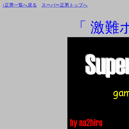
↑正男一覧へ戻る
スーパー正男トップへ
「 激難