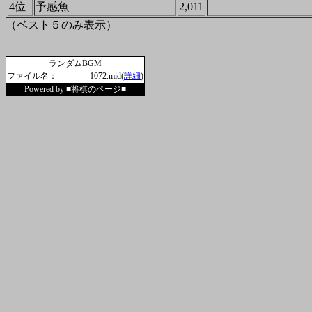
4位
予感魚
2,011
（ベスト５のみ表示）
ランダムBGM
ファイル名：
1072.mid(
詳細
)
Powered by
■将棋のページ■