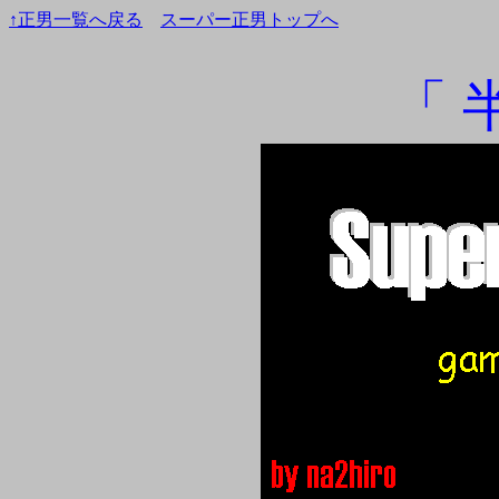
↑正男一覧へ戻る
スーパー正男トップへ
「 