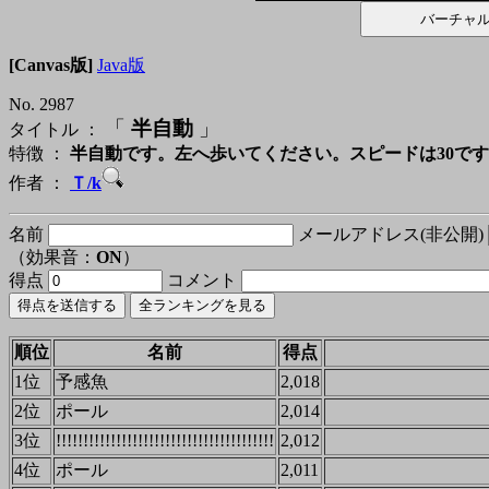
[Canvas版]
Java版
No. 2987
「
半自動
」
タイトル ：
特徴 ：
半自動です。左へ歩いてください。スピードは30で
作者 ：
Ｔ/k
名前
メールアドレス(非公開)
（効果音：
ON
）
得点
コメント
順位
名前
得点
1位
予感魚
2,018
2位
ポール
2,014
3位
!!!!!!!!!!!!!!!!!!!!!!!!!!!!!!!!!!!!!!!!
2,012
4位
ポール
2,011