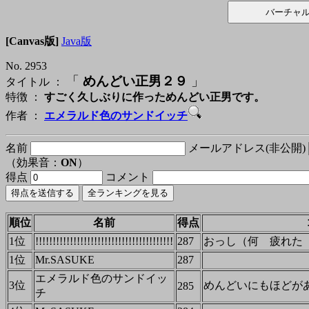
[Canvas版]
Java版
No. 2953
「
めんどい正男２９
」
タイトル ：
特徴 ：
すごく久しぶりに作っためんどい正男です。
作者 ：
エメラルド色のサンドイッチ
名前
メールアドレス(非公開)
（効果音：
ON
）
得点
コメント
順位
名前
得点
1位
!!!!!!!!!!!!!!!!!!!!!!!!!!!!!!!!!!!!!!!!
287
おっし（何 疲れた
1位
Mr.SASUKE
287
エメラルド色のサンドイッ
3位
めんどいにもほどが
285
チ