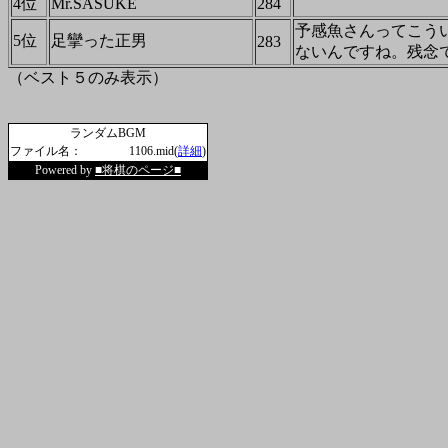
4位
Mr.SASUKE
284
予感魚さんってこう
5位
足攣った正男
283
ないんですね。残念
（ベスト５のみ表示）
ランダムBGM
ファイル名：
1106.mid(
詳細
)
Powered by
■将棋のページ■