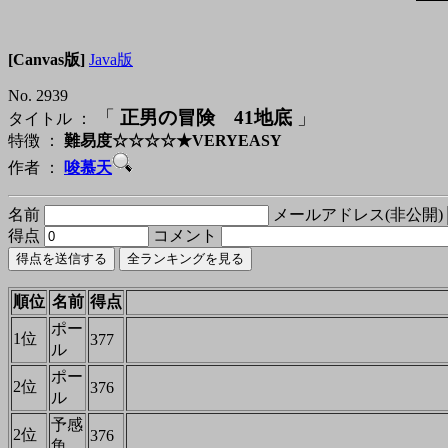
[Canvas版]
Java版
No. 2939
「
正男の冒険 41地底
」
タイトル ：
特徴 ：
難易度☆☆☆☆★VERYEASY
作者 ：
唆慕天
名前
メールアドレス(非公開)
得点
コメント
順位
名前
得点
ポー
1位
377
ル
ポー
2位
376
ル
予感
2位
376
魚