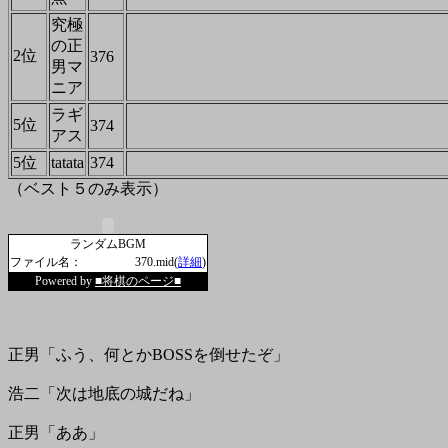
究極
の正
2位
376
男マ
ニア
ラギ
5位
374
アス
5位
tatata
374
（ベスト５のみ表示）
ランダムBGM
ファイル名：
370.mid(
詳細
)
Powered by
■将棋のページ■
正男「ふう、何とかBOSSを倒せたぞ」
浩二「次は地底の城だね」
正男「ああ」