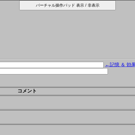
←記憶 ＆ 効
コメント