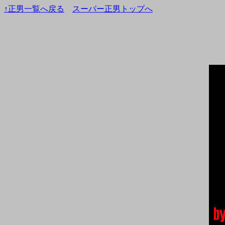
↑正男一覧へ戻る
スーパー正男トップへ