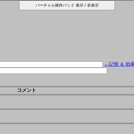
←記憶 ＆ 効
コメント