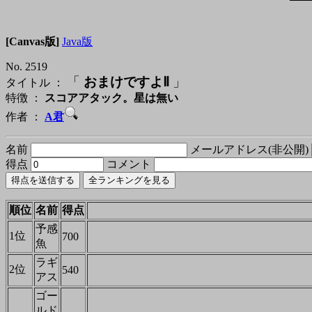
[Canvas版]
Java版
No. 2519
「
おまけですよⅡ
」
タイトル ：
特徴 ：
スコアアタック。星は無い
作者 ：
A君
名前
メールアドレス(非公開)
得点
コメント
順位
名前
得点
予感
1位
700
魚
ラギ
2位
540
アス
ゴー
ルド