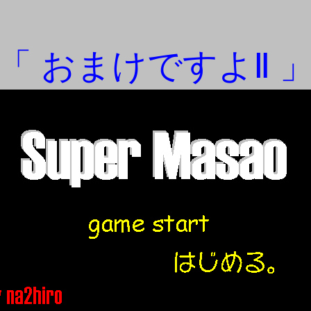
「 おまけですよⅡ 