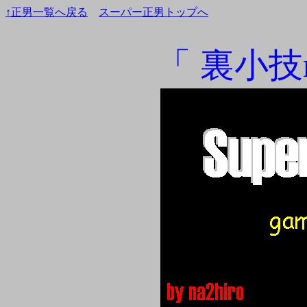
↑正男一覧へ戻る
スーパー正男トップへ
「 裏小技m