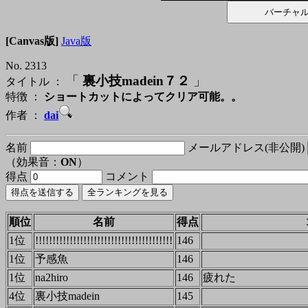
[Canvas版]
Java版
No. 2313
「
裏小技madein７２
」
タイトル ：
特徴 ：
ショートカットによってクリア可能。。
作者 ：
dai
名前
メールアドレス(非公開)
（効果音：
ON
）
得点
コメント
順位
名前
得点
1位
!!!!!!!!!!!!!!!!!!!!!!!!!!!!!!!!!!!!!!!!
146
1位
予感魚
146
1位
na2hiro
146
疲れた
4位
裏小技madein
145