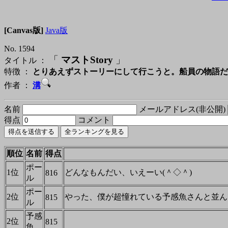
[Canvas版]
Java版
No. 1594
「
マストStory
」
タイトル ：
特徴 ：
とりあえずストーリーにして行こうと。船員の物語だ
作者 ：
溝
名前
メールアドレス(非公開)
得点
コメント
順位
名前
得点
ポー
1位
どんなもんだい、いえーい(＾◇＾)
816
ル
ポー
2位
やった、僕が超憧れている予感魚さんと並ん
815
ル
予感
2位
815
魚