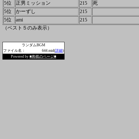
5位
正男ミッション
215
死
5位
かーずし
215
5位
ami
215
（ベスト５のみ表示）
ランダムBGM
ファイル名：
644.mid(
詳細
)
Powered by
■将棋のページ■