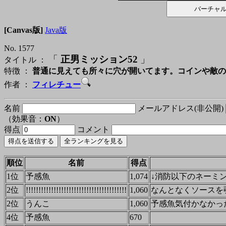
[Canvas版]
Java版
No. 1577
「
正男ミッション52
」
タイトル ：
特徴 ：
普通に見えても所々に穴が開いてます。コインや敵の
作者 ：
フィレチュー
名前
メールアドレス(非公開)
（効果音：
ON
）
得点
コメント
順位
名前
得点
1位
予感魚
1,074
↓消防以下のネーミ
2位
!!!!!!!!!!!!!!!!!!!!!!!!!!!!!!!!!!!!!!!!
1,060
なんとなくソースを
2位
うんこ
1,060
予感魚気付かなかっ
4位
予感魚
670