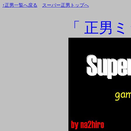
↑正男一覧へ戻る
スーパー正男トップへ
「 正男ミ