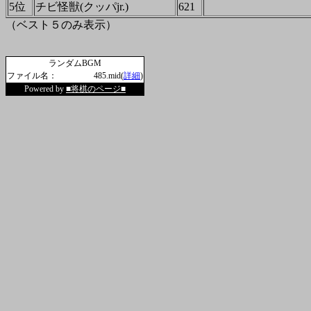
5位
チビ怪獣(クッパjr.)
621
（ベスト５のみ表示）
ランダムBGM
ファイル名：
485.mid(
詳細
)
Powered by
■将棋のページ■