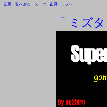
↑正男一覧へ戻る
スーパー正男トップへ
「 ミズタ