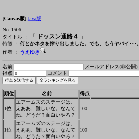
[Canvas版]
Java版
No. 1506
「
ドッスン通路４
」
タイトル ：
特徴 ：
何とかネタを搾り出しました。でも、もうヤバイ･･
作者 ：
うえゆき
名前
メールアドレス(非公開)
得点
コメント
順位
名前
得点
エアームズのステージは、
1位
えああ、難しいな。なんて
100
ね。どうだ？面白いやろ？
エアームズのステージは、
1位
えああ、難しいな。なんて
100
ね。どうだ？面白いやろ？