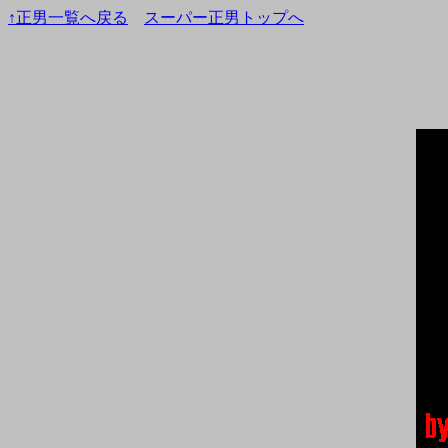
↑正男一覧へ戻る
スーパー正男トップへ