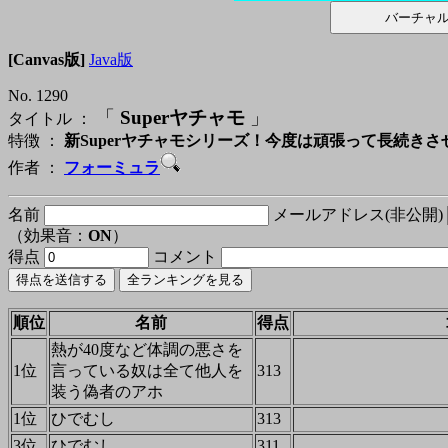
[Canvas版]
Java版
No. 1290
「
Superヤチャモ
」
タイトル ：
特徴 ：
新Superヤチャモシリーズ！今度は頑張って長続き
作者 ：
フォーミュラ
名前
メールアドレス(非公開)
（効果音：
ON
）
得点
コメント
順位
名前
得点
熱が40度など体調の悪さを
1位
言っている奴は全て他人を
313
装う偽者のアホ
1位
ひでむし
313
3位
ひでむし
311