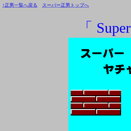
↑正男一覧へ戻る
スーパー正男トップへ
「 Sup