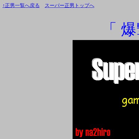
↑正男一覧へ戻る
スーパー正男トップへ
「 