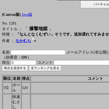
[Canvas版]
Java版
No. 1281
「
爆撃地獄
」
タイトル ：
特徴 ：
「なんとなくむずい」そうです。追加遅れてすみませ
作者 ：
なかむら
名前
メールアドレス(非公開)
（効果音：
ON
）
得点
コメント
順位
名前
得点
コメント
ポー
1位
520
ル
快速
むさ
し