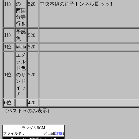
1位
の
520
中央本線の笹子トンネル長っっ!!
西国
分寺
行き
予感
1位
520
魚
1位
tatata
520
エメ
ラル
ド色
1位
のサ
520
ンド
イッ
チ
6位
420
（ベスト５のみ表示）
ランダムBGM
ファイル名：
34.mid(
詳細
)