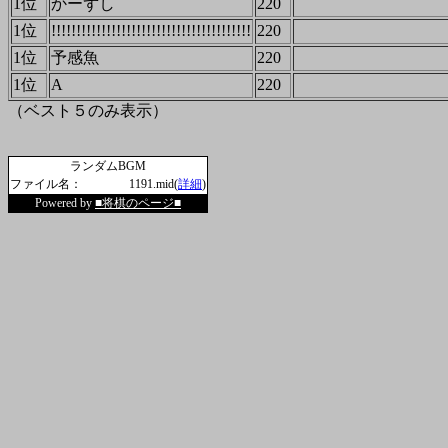
1位
かーずし
220
1位
!!!!!!!!!!!!!!!!!!!!!!!!!!!!!!!!!!!!!!!!
220
1位
予感魚
220
1位
A
220
（ベスト５のみ表示）
ランダムBGM
ファイル名：
1191.mid(
詳細
)
Powered by
■将棋のページ■