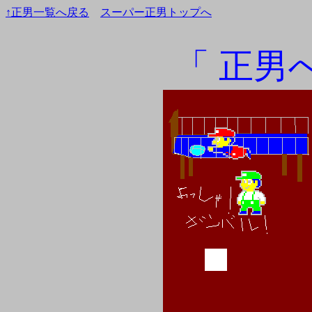
↑正男一覧へ戻る
スーパー正男トップへ
「 正男