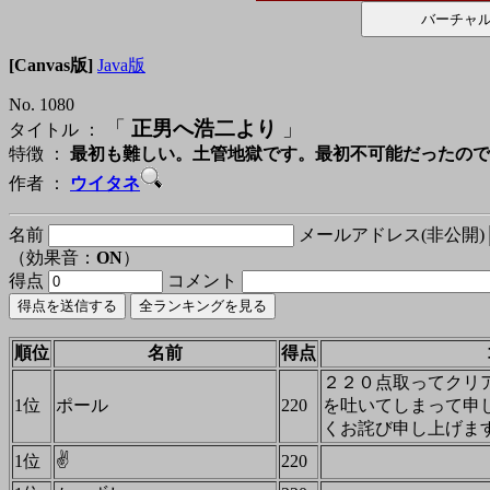
[Canvas版]
Java版
No. 1080
「
正男へ浩二より
」
タイトル ：
特徴 ：
最初も難しい。土管地獄です。最初不可能だったので
作者 ：
ウイタネ
名前
メールアドレス(非公開)
（効果音：
ON
）
得点
コメント
順位
名前
得点
２２０点取ってクリ
1位
ポール
220
を吐いてしまって申
くお詫び申し上げま
✌
1位
220