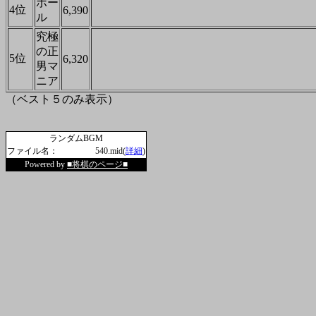
ポー
4位
6,390
ル
究極
の正
5位
6,320
男マ
ニア
（ベスト５のみ表示）
ランダムBGM
ファイル名：
540.mid(
詳細
)
Powered by
■将棋のページ■