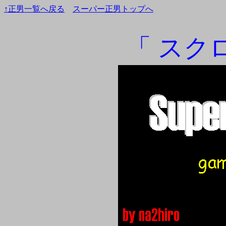
↑正男一覧へ戻る
スーパー正男トップへ
「 スク