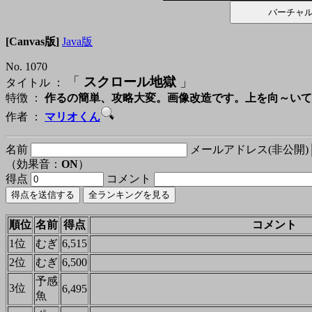
[Canvas版]
Java版
No. 1070
「
スクロール地獄
」
タイトル ：
特徴 ：
作るの簡単、攻略大変。画像改造です。上を向～いて
作者 ：
マリオくん
名前
メールアドレス(非公開)
（効果音：
ON
）
得点
コメント
順位
名前
得点
コメント
1位
むぎ
6,515
2位
むぎ
6,500
予感
3位
6,495
魚