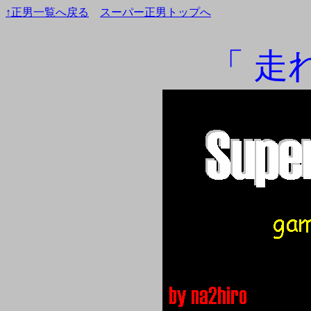
↑正男一覧へ戻る
スーパー正男トップへ
「 走