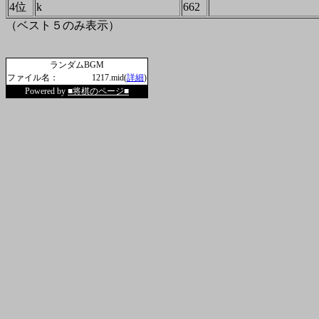
4位
k
662
（ベスト５のみ表示）
ランダムBGM
ファイル名：
1217.mid(
詳細
)
Powered by
■将棋のページ■