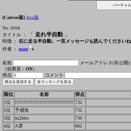
[Canvas版]
Java版
No. 0164
「
走れ半自動
」
タイトル ：
特徴 ：
右に走る半自動。一言メッセージも読んでくださいね
作者 ：
nozo
名前
メールアドレス(非公開)
（効果音：
ON
）
得点
コメント
順位
名前
得点
1位
!!!!!!!!!!!!!!!!!!!!!!!!!!!!!!!!!!!!!!!!
732
1位
予感魚
732
3位
na2hiro
730
4位
A君
662