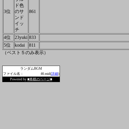
ド色
3位
のサ
861
ンド
イッ
チ
4位
23yuki
833
5位
kodai
811
（ベスト５のみ表示）
ランダムBGM
ファイル名：
46.mid(
詳細
)
Powered by
■将棋のページ■