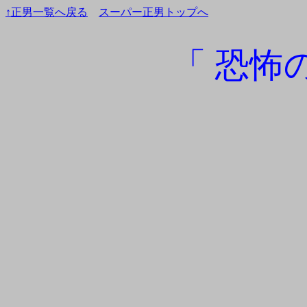
↑正男一覧へ戻る
スーパー正男トップへ
「 恐怖