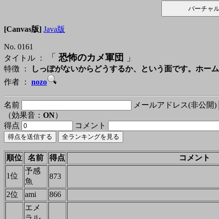
[Canvas版]
Java版
No. 0161
「
恐怖のカメ軍団
」
タイトル ：
特徴 ：
しっぽがないからどうするか、という面です。ホーム
作者 ：
nozo
名前
メールアドレス(非公開)
（効果音：
ON
）
得点
コメント
順位
名前
得点
コメント
予感
1位
873
魚
2位
ami
866
エメ
ラル