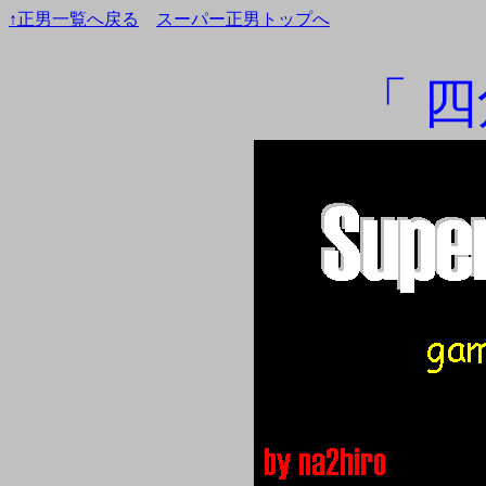
↑正男一覧へ戻る
スーパー正男トップへ
「 