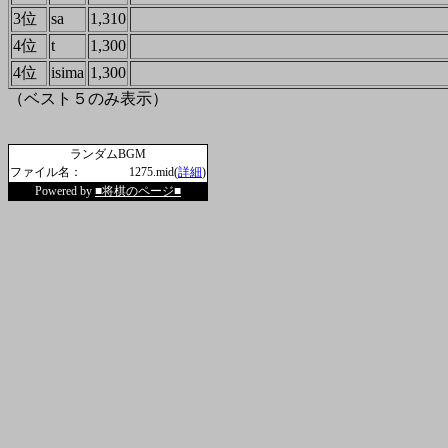
3位
sa
1,310
4位
t
1,300
4位
isima
1,300
（ベスト５のみ表示）
ランダムBGM
ファイル名：
1275.mid(
詳細
)
Powered by
■将棋のページ■