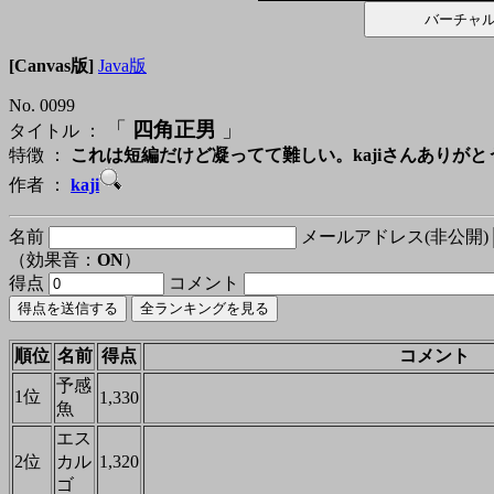
[Canvas版]
Java版
No. 0099
「
四角正男
」
タイトル ：
特徴 ：
これは短編だけど凝ってて難しい。kajiさんありがと
作者 ：
kaji
名前
メールアドレス(非公開)
（効果音：
ON
）
得点
コメント
順位
名前
得点
コメント
予感
1位
1,330
魚
エス
2位
カル
1,320
ゴ