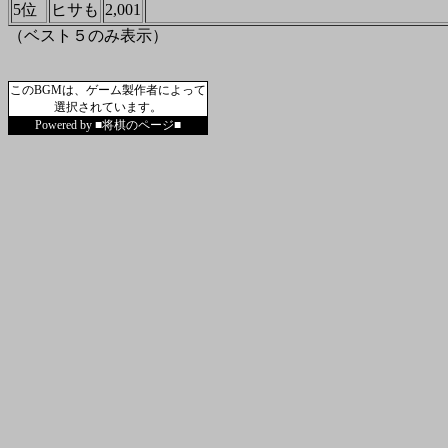
5位
ヒサも
2,001
（ベスト５のみ表示）
このBGMは、ゲーム製作者によって
選択されています。
Powered by ■将棋のページ■