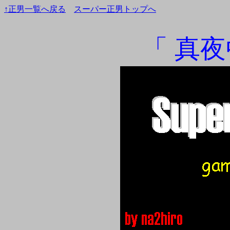
↑正男一覧へ戻る
スーパー正男トップへ
「 真夜