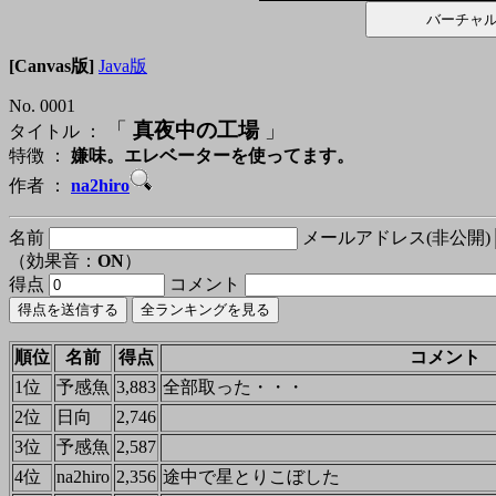
[Canvas版]
Java版
No. 0001
「
真夜中の工場
」
タイトル ：
特徴 ：
嫌味。エレベーターを使ってます。
作者 ：
na2hiro
名前
メールアドレス(非公開)
（効果音：
ON
）
得点
コメント
順位
名前
得点
コメント
1位
予感魚
3,883
全部取った・・・
2位
日向
2,746
3位
予感魚
2,587
4位
na2hiro
2,356
途中で星とりこぼした